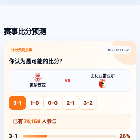
赛事比分预测
比分预测投票
06-07 11:52
你认为最可能的比分？
比利亚雷亚尔
VS
瓦伦西亚
3-1
1-0
0-0
2-1
3-2
已有
74,156
人参与
3-1
26%