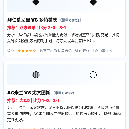
◆
◆
拜仁慕尼黑 VS 多特蒙德
（德甲 05:52）
推荐：双方进球 | 比分 2-0、3-1
分析：拜仁慕尼黑比赛阅读能力更强，临场调整空间相对充足；多特
蒙德面对强度较高的对手时，防守失误率会有所上升。
信心：
★★★☆☆
体育专栏作者 马志远 近10场9中｜命中率90%
🔴
🔴
AC米兰 VS 尤文图斯
（意甲 04:37）
推荐：大2.5 | 比分 1-0、2-1
分析：结合主客场状态，尤文图斯后腰保护范围有限，禁区弧顶位置
需要重点防守；AC米兰阵容完整度较高，轮换压力较小，比赛后程稳
定性更好。