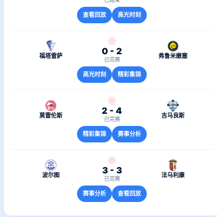
已结束
查看回放
高光时刻
0 - 2
福塔雷萨
弗鲁米嫩塞
已完赛
高光时刻
精彩集锦
2 - 4
莫雷伦斯
吉马良斯
已完赛
精彩集锦
赛事分析
3 - 3
波尔图
法马利康
已完赛
赛事分析
查看回放