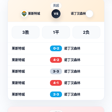
英超
莱斯特城
VS
诺丁汉森林
3胜
1平
2负
莱斯特城
0-2
诺丁汉森林
莱斯特城
4-2
诺丁汉森林
莱斯特城
3-3
诺丁汉森林
莱斯特城
4-1
诺丁汉森林
莱斯特城
2-3
诺丁汉森林