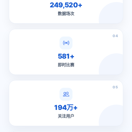
249,520+
数据场次
04
581+
即时比赛
05
194万+
关注用户