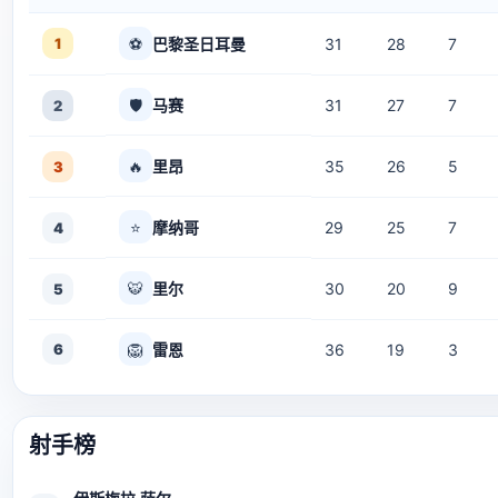
1
⚽
巴黎圣日耳曼
31
28
7
🛡️
马赛
31
27
7
2
🔥
里昂
35
26
5
3
⭐
摩纳哥
29
25
7
4
🐯
里尔
30
20
9
5
6
🦁
雷恩
36
19
3
射手榜