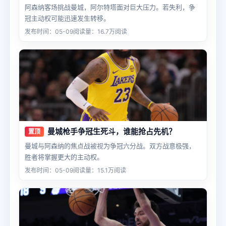
阿森纳客场挑战曼城，阿尔特塔面对巨大压力。若失利，争
冠主动权可能迅速发生转移。
发布时间：05-09
阅读量：16.7万阅读
曼城枪手争冠生死斗，谁能抢占先机？
置顶
曼城与阿森纳的焦点战被视为争冠六分战。双方战意极强，
胜者将掌握更大的主动权。
发布时间：05-09
阅读量：15.1万阅读