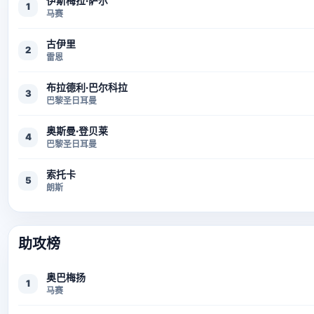
伊斯梅拉·萨尔
1
马赛
古伊里
2
雷恩
布拉德利·巴尔科拉
3
巴黎圣日耳曼
奥斯曼·登贝莱
4
巴黎圣日耳曼
索托卡
5
朗斯
助攻榜
奥巴梅扬
1
马赛