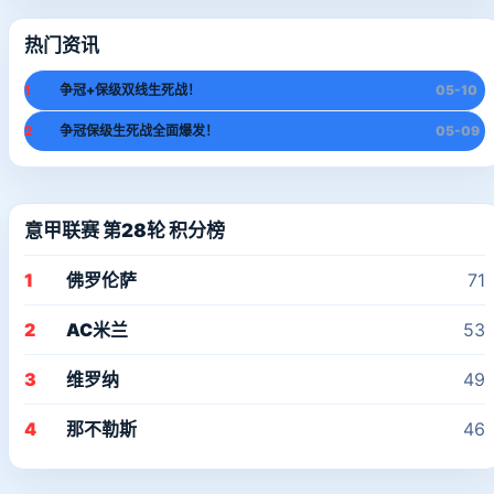
热门资讯
1
争冠+保级双线生死战！
05-10
2
争冠保级生死战全面爆发！
05-09
意甲联赛 第28轮 积分榜
1
佛罗伦萨
71
2
AC米兰
53
3
维罗纳
49
4
那不勒斯
46